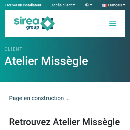
Skip
Trouver un installateur
Accès client
Français
to
content
Solutions en
Sirea
Électricité et
Automatisme
CLIENT
industriel
Atelier Missègle
Page en construction ...
Retrouvez Atelier Missègle