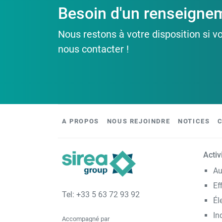
Besoin d'un renseigne
Nous restons à votre disposition si v
nous contacter !
A PROPOS
NOUS REJOINDRE
NOTICES
Activ
Au
Ef
Tel: +33 5 63 72 93 92
Él
In
Accompagné par