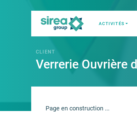
Skip
to
content
ACTIVITÉS
Solutions en Él
Sirea
CLIENT
Verrerie Ouvrière d
Page en construction ...