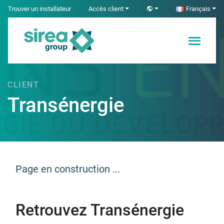
Skip
Trouver un installateur
Accès client
Français
to
content
Solutions en
Sirea
Électricité et
Automatisme
CLIENT
industriel
Transénergie
Page en construction ...
Retrouvez Transénergie