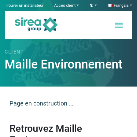
Skip
Trouver un installateur
Accès client
Français
to
content
Solutions en
Sirea
Électricité et
Automatisme
CLIENT
industriel
Maille Environnement
Page en construction ...
Retrouvez Maille