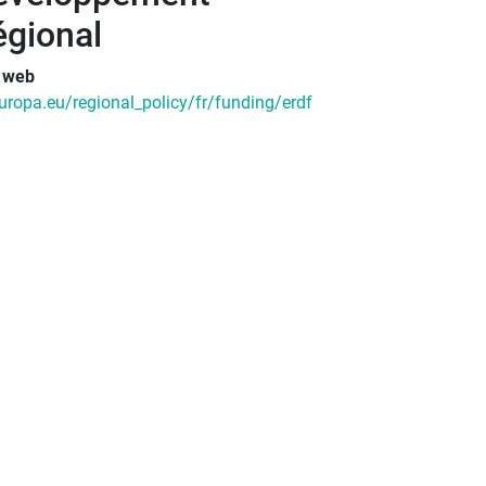
égional
e web
uropa.eu/regional_policy/fr/funding/erdf