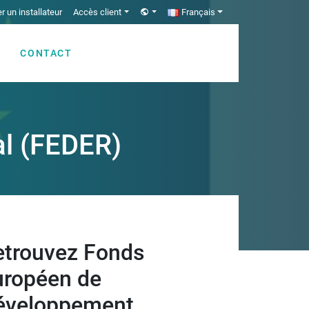
r un installateur
Accès client
Français
CONTACT
l (FEDER)
etrouvez Fonds
uropéen de
éveloppement