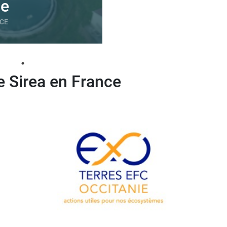
e
NCE
e Sirea en France