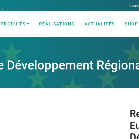
Trouve
PRODUITS
RÉALISATIONS
ACTUALITÉS
SHOP
ectricité et Automatisme industriel
e Développement Régiona
R
E
D