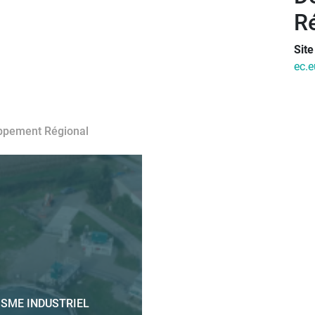
R
Sit
ec.e
oppement Régional
SME INDUSTRIEL