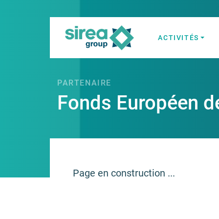
Skip
to
content
ACTIVITÉS
Solutions en Él
Sirea
PARTENAIRE
Fonds Européen d
Page en construction ...