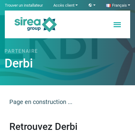
Skip
Trouver un installateur
Accès client
Français
to
content
Solutions en
Sirea
Électricité et
Automatisme
PARTENAIRE
industriel
Derbi
Page en construction ...
Retrouvez Derbi