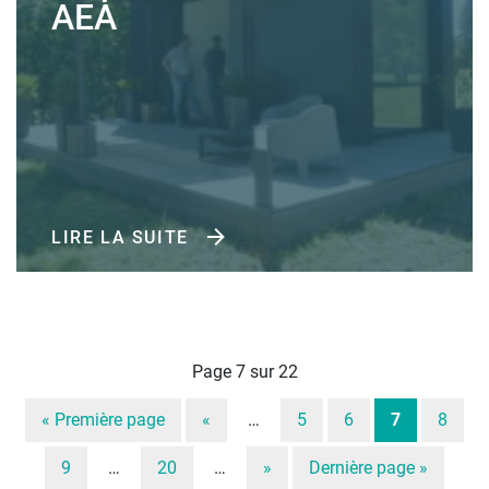
AEA
LIRE LA SUITE
Page 7 sur 22
« Première page
«
…
5
6
7
8
9
…
20
…
»
Dernière page »