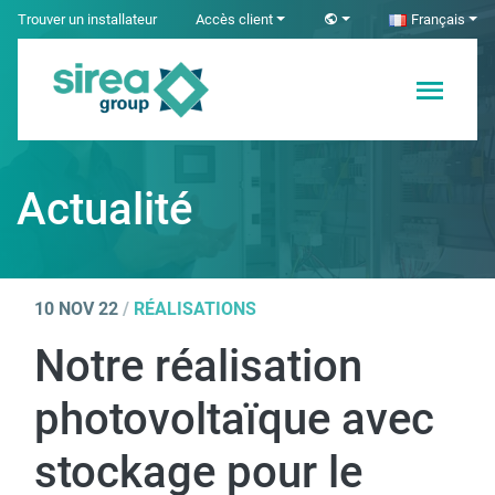
Skip
Trouver un installateur
Accès client
Français
to
content
Solutions en
Sirea
Électricité et
Automatisme
Actualité
industriel
10 NOV 22
/
RÉALISATIONS
Notre réalisation
photovoltaïque avec
stockage pour le