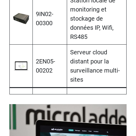
Station locale de
monitoring et
9IN02-
stockage de
00300
données IP, Wifi,
RS485
Serveur cloud
2EN05-
distant pour la
00202
surveillance multi-
sites