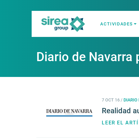
Skip
to
content
ACTIVIDADES
Soluciones en E
Sirea
Diario de Navarra 
7 OCT 16
/
DIARIO
Realidad au
LEER EL ART