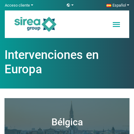
Skip
Acceso cliente
Español
to
content
Soluciones en
Sirea
Electricidad y
Automatización
Intervenciones en
Europa
Bélgica