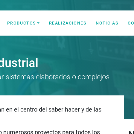
PRODUCTOS
REALIZACIONES
NOTICIAS
C
lectricidad y Automatización
ustrial
sar sistemas elaborados o complejos.
n en el centro del saber hacer y de las
do numerosos proyectos para todos los