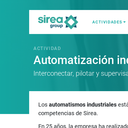
Skip
to
content
ACTIVIDADES
Soluciones en E
Sirea
ACTIVIDAD
Automatización ind
Interconectar, pilotar y supervi
Los
automatismos industriales
está
competencias de Sirea.
En 25 años, la empresa ha realiza