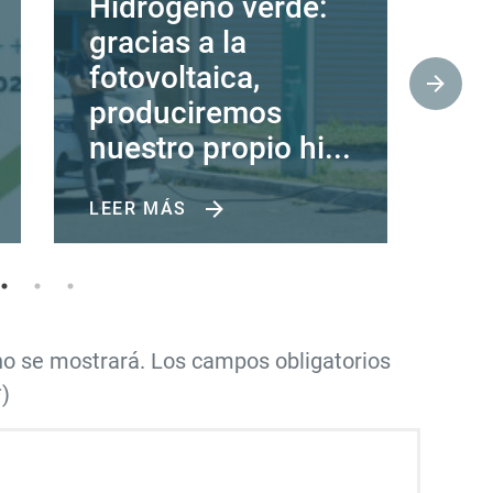
Hidrógeno verde:
La
gracias a la
se
fotovoltaica,
Si
produciremos
nuestro propio hi...
LEER MÁS
LE
 no se mostrará. Los campos obligatorios
)