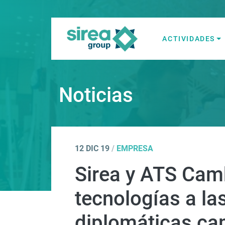
Skip
to
content
ACTIVIDADES
Soluciones en E
Sirea
Noticias
12 DIC 19
/
EMPRESA
Sirea y ATS Cam
tecnologías a la
diplomáticas c