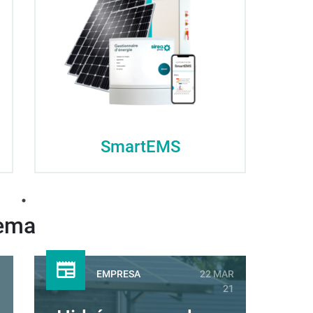
SmartEMS
tema
1
EMPRESA
22 MAR
21