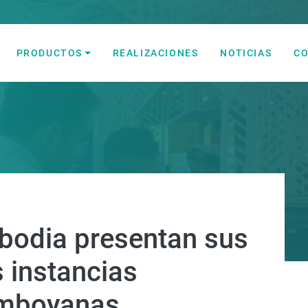
PRODUCTOS
REALIZACIONES
NOTICIAS
C
lectricidad y Automatización
bodia presentan sus
s instancias
amboyanas