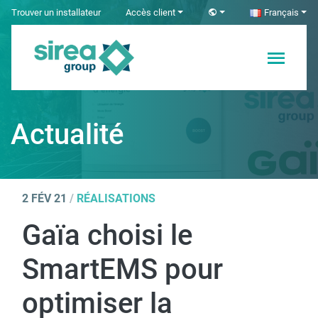
Skip
Trouver un installateur
Accès client
Français
to
content
Solutions en
Sirea
Électricité et
Automatisme
Actualité
industriel
2 FÉV 21
/
RÉALISATIONS
Gaïa choisi le
SmartEMS pour
optimiser la