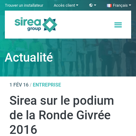
Skip
Trouver un installateur
Accès client
Français
to
content
Solutions en
Sirea
Électricité et
Automatisme
Actualité
industriel
1 FÉV 16
/
ENTREPRISE
Sirea sur le podium
de la Ronde Givrée
2016