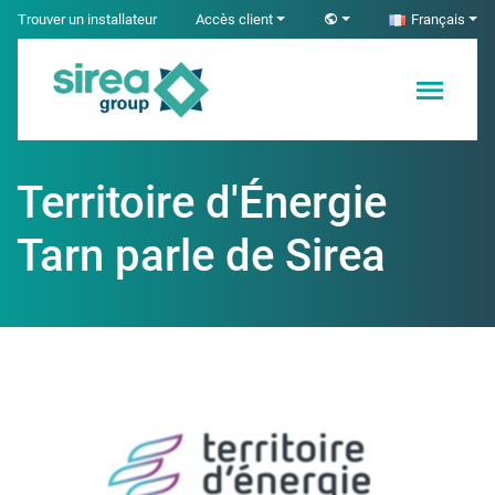
Skip
Trouver un installateur
Accès client
Français
to
content
Solutions en
Sirea
Électricité et
Automatisme
Territoire d'Énergie
industriel
Tarn parle de Sirea