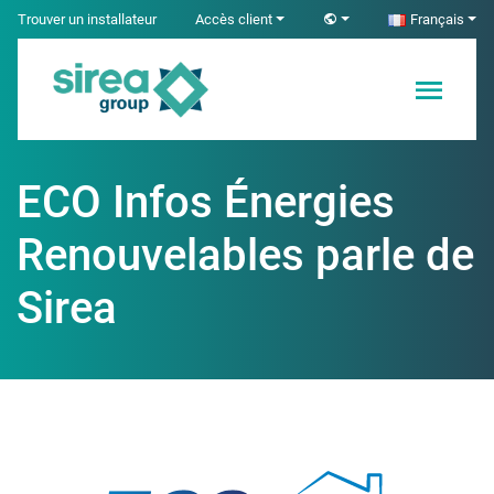
Skip
Trouver un installateur
Accès client
Français
to
content
Solutions en
Sirea
Électricité et
Automatisme
ECO Infos Énergies
industriel
Renouvelables parle de
Sirea