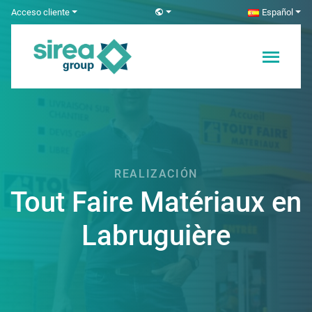
Skip
Acceso cliente
Español
to
content
Soluciones en
Sirea
Electricidad y
Automatización
REALIZACIÓN
Tout Faire Matériaux en
Labruguière