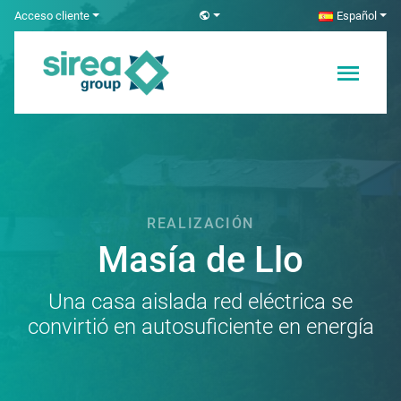
Skip
Acceso cliente
Español
to
content
Soluciones en
Sirea
Electricidad y
Automatización
REALIZACIÓN
Masía de Llo
Una casa aislada red eléctrica se
convirtió en autosuficiente en energía