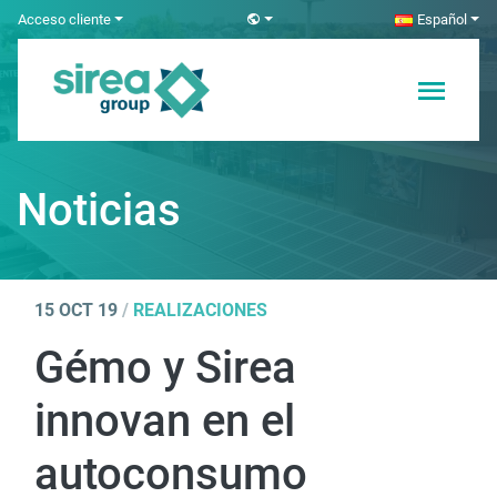
Skip
Acceso cliente
Español
to
content
Soluciones en
Sirea
Electricidad y
Automatización
Noticias
15 OCT 19
/
REALIZACIONES
Gémo y Sirea
innovan en el
autoconsumo