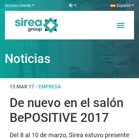
Skip
Acceso cliente
Español
to
content
Soluciones en
Sirea
Electricidad y
Automatización
Noticias
13 MAR 17
/
EMPRESA
De nuevo en el salón
BePOSITIVE 2017
Del 8 al 10 de marzo, Sirea estuvo presente