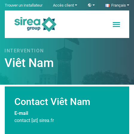
Skip
Trouver un installateur
Accès client
Français
to
content
Solutions en
Sirea
Électricité et
Automatisme
INTERVENTION
industriel
Viêt Nam
Contact Viêt Nam
Page en construction ...
E-mail
contact [at] sirea.fr