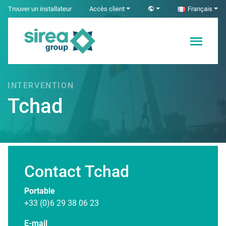
Skip
Trouver un installateur
Accès client
Français
to
content
Solutions en
Sirea
Électricité et
Automatisme
INTERVENTION
industriel
Tchad
Contact Tchad
Page en construction ...
Portable
+33 (0)6 29 38 06 23
E-mail