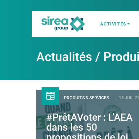
Skip
to
content
ACTIVITÉS
Solutions en Él
Sirea
Actualités / Produ
PRODUITS & SERVICES
18 JUIL 2
#PrêtAVoter : L’AEA
dans les 50
propositions de loi