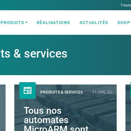
Trouve
PRODUITS
RÉALISATIONS
ACTUALITÉS
SHOP
ectricité et Automatisme industriel
its & services
2
PRODUITS & SERVICES
11 JUIL 22
Tous nos
automates
MicroARM sont