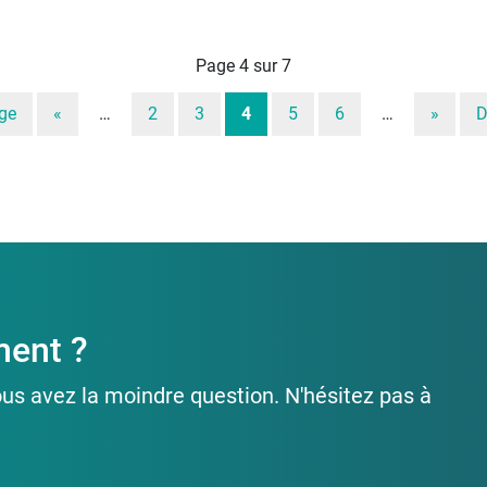
Page 4 sur 7
ge
«
…
2
3
4
5
6
…
»
D
ment ?
ous avez la moindre question. N'hésitez pas à