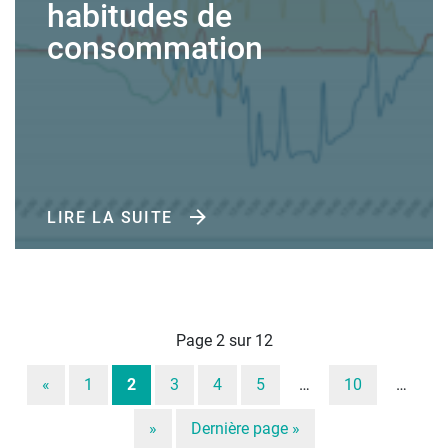
habitudes de
consommation
LIRE LA SUITE
Page 2 sur 12
«
1
2
3
4
5
…
10
…
»
Dernière page »