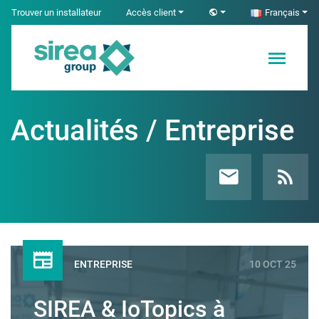
Skip
Trouver un installateur
Accès client
Français
to
content
Solutions en
Sirea
Électricité et
Automatisme
Actualités / Entreprise
industriel
ENTREPRISE
10 OCT 25
SIREA & IoTopics à