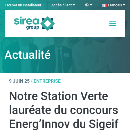
Skip
Trouver un installateur
Accès client
Français
to
content
Solutions en
Sirea
Électricité et
Automatisme
Actualité
industriel
9 JUIN 25
/
ENTREPRISE
Notre Station Verte
lauréate du concours
Energ’Innov du Sigeif