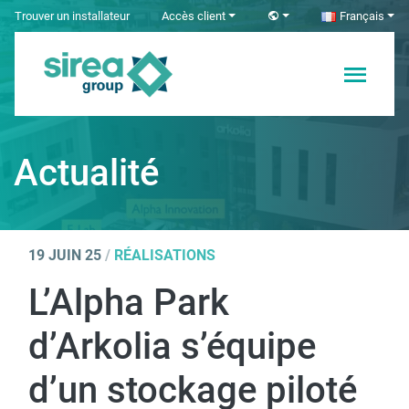
Skip
Trouver un installateur
Accès client
Français
to
content
Solutions en
Sirea
Électricité et
Automatisme
Actualité
industriel
19 JUIN 25
/
RÉALISATIONS
L’Alpha Park
d’Arkolia s’équipe
d’un stockage piloté