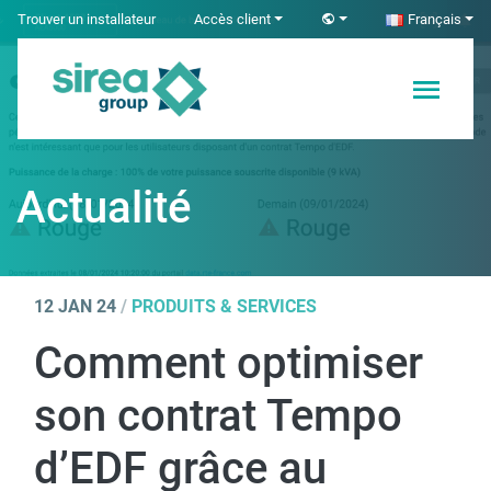
Skip
Trouver un installateur
Accès client
Français
to
content
Solutions en
Sirea
Électricité et
Automatisme
Actualité
industriel
12 JAN 24
/
PRODUITS & SERVICES
Comment optimiser
son contrat Tempo
d’EDF grâce au