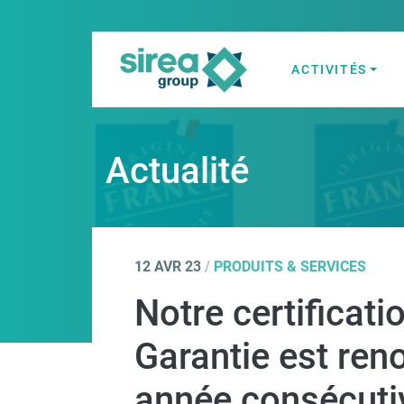
Skip
to
content
ACTIVITÉS
Solutions en Él
Sirea
Actualité
12 AVR 23
/
PRODUITS & SERVICES
Notre certificati
Garantie est ren
année consécuti