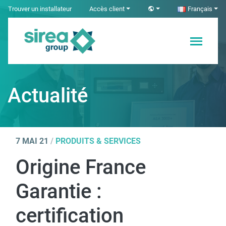
Skip
Trouver un installateur
Accès client
Français
to
content
Solutions en
Sirea
Électricité et
Automatisme
Actualité
industriel
7 MAI 21
/
PRODUITS & SERVICES
Origine France
Garantie :
certification