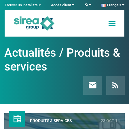
Skip
Trouver un installateur
Accès client
Français
to
content
Solutions en
Sirea
Électricité et
Automatisme
Actualités / Produits &
industriel
services
PRODUITS & SERVICES
23 OCT 14